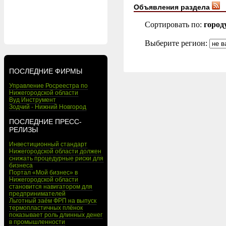
Объявления раздела
Сортировать по:
город
Выберите регион:
ПОСЛЕДНИЕ ФИРМЫ
Управление Росреестра по
Нижегородской области
Вуд Инструмент
Зодчий - Нижний Новгород
ПОСЛЕДНИЕ ПРЕСС-
РЕЛИЗЫ
Инвестиционный стандарт
Нижегородской области должен
снижать процедурные риски для
бизнеса
Портал «Мой бизнес» в
Нижегородской области
становится навигатором для
предпринимателей
Льготный заём ФРП на выпуск
термопластичных плёнок
показывает роль длинных денег
в промышленности