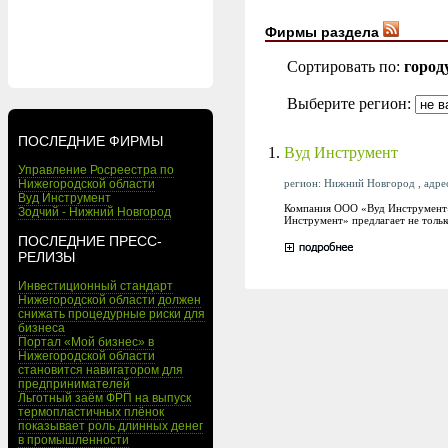
Фирмы раздела
Сортировать по:
город
Выберите регион:
ПОСЛЕДНИЕ ФИРМЫ
1.
Вуд Инструмент
Управление Росреестра по
регион: Нижний Новгород , адрес:
Нижегородской области
Вуд Инструмент
Компания ООО «Вуд Инструмент» 
Зодчий - Нижний Новгород
Инструмент» предлагает не тольк
ПОСЛЕДНИЕ ПРЕСС-
РЕЛИЗЫ
Инвестиционный стандарт
Нижегородской области должен
снижать процедурные риски для
бизнеса
Портал «Мой бизнес» в
Нижегородской области
становится навигатором для
предпринимателей
Льготный заём ФРП на выпуск
термопластичных плёнок
показывает роль длинных денег
в промышленности