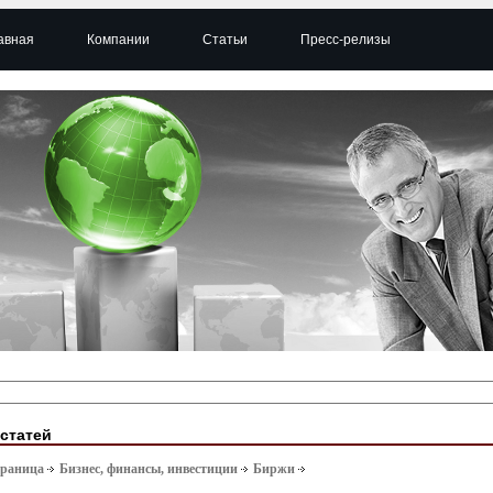
авная
Компании
Статьи
Пресс-релизы
 статей
траница
Бизнес, финансы, инвестиции
Биржи