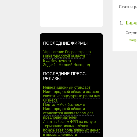
Статьи р
1.
Биржи
Сидишь 
...
подр
ПОСЛЕДНИЕ ФИРМЫ
Управление Росреестра по
Нижегородской области
Вуд Инструмент
Зодчий - Нижний Новгород
ПОСЛЕДНИЕ ПРЕСС-
РЕЛИЗЫ
Инвестиционный стандарт
Нижегородской области должен
снижать процедурные риски для
бизнеса
Портал «Мой бизнес» в
Нижегородской области
становится навигатором для
предпринимателей
Льготный заём ФРП на выпуск
термопластичных плёнок
показывает роль длинных денег
в промышленности