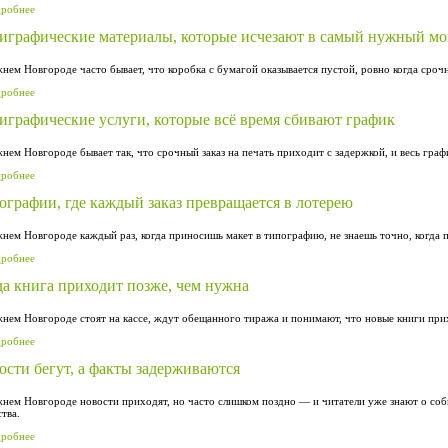
дробнее
играфические материалы, которые исчезают в самый нужный м
нем Новгороде часто бывает, что коробка с бумагой оказывается пустой, ровно когда сроч
дробнее
играфические услуги, которые всё время сбивают график
нем Новгороде бывает так, что срочный заказ на печать приходит с задержкой, и весь графи
дробнее
ографии, где каждый заказ превращается в лотерею
нем Новгороде каждый раз, когда приносишь макет в типографию, не знаешь точно, когда п
дробнее
да книга приходит позже, чем нужна
нем Новгороде стоят на кассе, ждут обещанного тиража и понимают, что новые книги при
дробнее
ости бегут, а факты задерживаются
нем Новгороде новости приходят, но часто слишком поздно — и читатели уже знают о со
ства.
дробнее