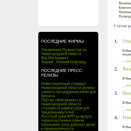
Визитны
Книгото
Печатны
Полигра
Статьи р
1.
Отк
ПОСЛЕДНИЕ ФИРМЫ
Управление Росреестра по
В Ниж
Нижегородской области
подар
Вуд Инструмент
...
по
Зодчий - Нижний Новгород
2.
Виз
ПОСЛЕДНИЕ ПРЕСС-
РЕЛИЗЫ
В Ниж
Инвестиционный стандарт
...
по
Нижегородской области должен
снижать процедурные риски для
3.
Печ
бизнеса
Портал «Мой бизнес» в
В Ниж
Нижегородской области
становится навигатором для
...
по
предпринимателей
Льготный заём ФРП на выпуск
4.
Пла
термопластичных плёнок
показывает роль длинных денег
В Ниж
в промышленности