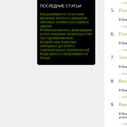
...
по
ПОСЛЕДНИЕ СТАТЬИ
5.
Пол
Как развивается сочетание
кручения колонн и смещения
В Ниж
связевых элементов в каркасе
здания
...
по
Комбинированные деформации
6.
Пол
узлов опирания балконных плит
при одновременном
воздействии коррозии
В Ниж
закладных деталей и
температурных перемещений
...
по
Когда красота оборачивается
7.
Тип
болью
В Ниж
...
по
8.
Ког
В Ниж
...
по
9.
Нов
В Ниж
агент
...
по