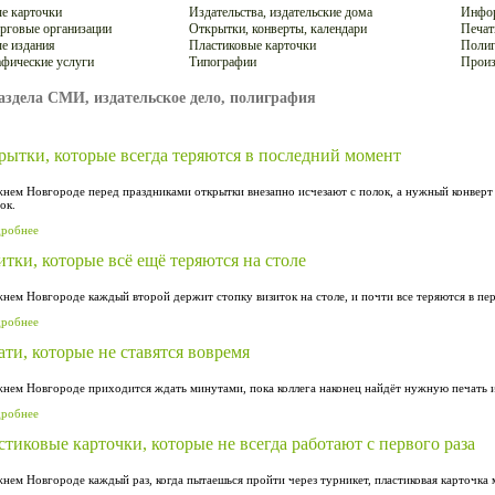
е карточки
Издательства, издательские дома
Инфор
рговые организации
Открытки, конверты, календари
Печат
е издания
Пластиковые карточки
Полиг
фические услуги
Типографии
Произ
аздела СМИ, издательское дело, полиграфия
рытки, которые всегда теряются в последний момент
нем Новгороде перед праздниками открытки внезапно исчезают с полок, а нужный конверт 
ок.
дробнее
итки, которые всё ещё теряются на столе
нем Новгороде каждый второй держит стопку визиток на столе, и почти все теряются в пе
дробнее
ати, которые не ставятся вовремя
нем Новгороде приходится ждать минутами, пока коллега наконец найдёт нужную печать и 
дробнее
стиковые карточки, которые не всегда работают с первого раза
нем Новгороде каждый раз, когда пытаешься пройти через турникет, пластиковая карточка м