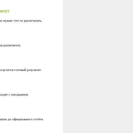
омент
но нужно что-то распечатать.
к разлетается.
олучится готовый результат.
ходят с опозданием.
бытии до официального отчёта