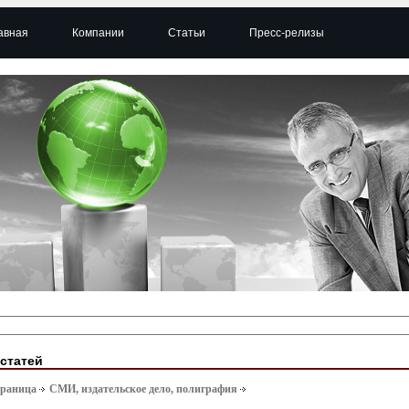
авная
Компании
Статьи
Пресс-релизы
 статей
траница
СМИ, издательское дело, полиграфия