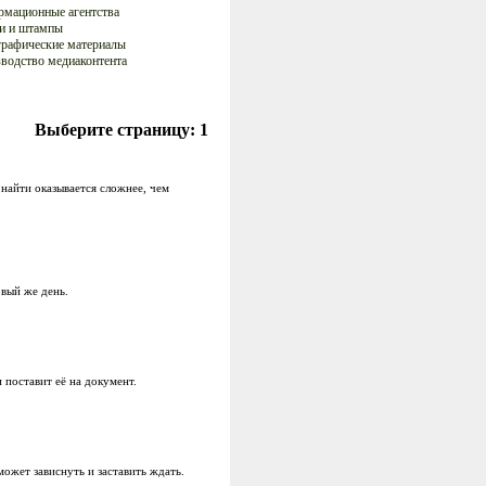
мационные агентства
и и штампы
рафические материалы
водство медиаконтента
Выберите страницу:
1
найти оказывается сложнее, чем
рвый же день.
поставит её на документ.
ожет зависнуть и заставить ждать.