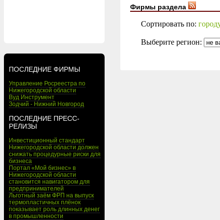
Фирмы раздела
Сортировать по:
город
Выберите регион:
ПОСЛЕДНИЕ ФИРМЫ
Управление Росреестра по
Нижегородской области
Вуд Инструмент
Зодчий - Нижний Новгород
ПОСЛЕДНИЕ ПРЕСС-
РЕЛИЗЫ
Инвестиционный стандарт
Нижегородской области должен
снижать процедурные риски для
бизнеса
Портал «Мой бизнес» в
Нижегородской области
становится навигатором для
предпринимателей
Льготный заём ФРП на выпуск
термопластичных плёнок
показывает роль длинных денег
в промышленности