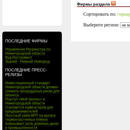
Фирмы раздела
Сортировать по:
город
Выберите регион:
ПОСЛЕДНИЕ ФИРМЫ
Управление Росреестра по
Нижегородской области
Вуд Инструмент
Зодчий - Нижний Новгород
ПОСЛЕДНИЕ ПРЕСС-
РЕЛИЗЫ
Инвестиционный стандарт
Нижегородской области должен
снижать процедурные риски для
бизнеса
Портал «Мой бизнес» в
Нижегородской области
становится навигатором для
предпринимателей
Льготный заём ФРП на выпуск
термопластичных плёнок
показывает роль длинных денег
в промышленности